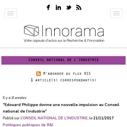
Aller
au
Toggle
Toggl
contenu
navigation
navig
principal
Conseil national de l'industrie
M'abonner au flux RSS
1
article(s) correspondant(s)
Il y a
8 années
"
Edouard Philippe donne une nouvelle impulsion au Conseil
national de l’industrie
"
Publié sur
CONSEIL NATIONAL DE L'INDUSTRIE
, le
21/11/2017
Politiques publiques de R&I